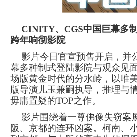
CINITY
、
CGS
中国巨幕多
跨年响彻影院
影片今日官宣预售开启，并
幕多种制式登陆影院与观众见
场版黄金时代的分水岭，以唯
版导演儿玉兼嗣执导，推理与
毋庸置疑的
TOP
之作。
影片围绕着一尊佛像失窃案
阪、京都的连环凶案。柯南、