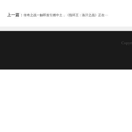
上一篇：
传奇之战一触即发引燃中土，《指环王：洛汗之战》正在···
Copy