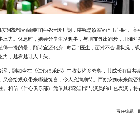
安娜塑造的顾诗宜性格活泼开朗，堪称急诊室的 “开心果”。高
事压力。休息时，她会分享生活趣事，与朋友外出跑步，用灿烂
得一提的是，顾诗宜还化身 “毒舌” 医生，面对不合理状况，
魅力，越看越让人上头。
青涩，到如今在《仁心俱乐部》中收获诸多夸奖，其成长有目共
，又会给观众带来哪些惊喜，令人充满期待。而姚安娜未来能否
注。相信《仁心俱乐部》凭借其精彩剧情与演员的出色表演，将
责任编辑：