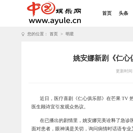
首页
头条
您的位置：
首页
>
明星
姚安娜新剧《仁心
更新时间：2
近日，医疗喜剧《仁心俱乐部》在芒果 TV
医生顾诗宜引发观众热议。
在已播出的剧情里，姚安娜完美诠释了急诊
面对患者，眼神满是关切，询问病情时话语专业