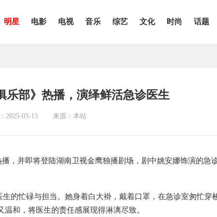
明星
电影
电视
音乐
综艺
文化
时尚
话题
俱乐部》热播，演绎鲜活急诊医生
025-03-13
来源：本站
 热播，并即将登陆湖南卫视金鹰独播剧场，剧中姚安娜饰演的急
医生的忙碌与担当。她身着白大褂，戴着口罩，在急诊室匆忙穿
又温和，将医生的责任感展现得淋漓尽致。