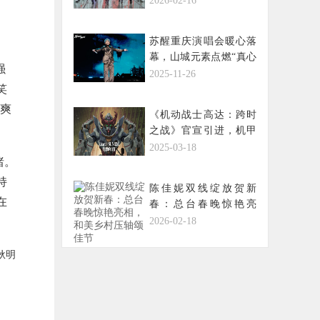
2026-02-16
团圆盛宴
苏醒重庆演唱会暖心落
幕，山城元素点燃“真心
强
之约”
2025-11-26
笑
飒爽
《机动战士高达：跨时
之战》官宣引进，机甲
盛宴即将来袭
2025-03-18
睹。
持
陈佳妮双线绽放贺新
在
春：总台春晚惊艳亮
相，和美乡村压轴颂佳
2026-02-18
节
耿明