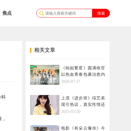
焦点
相关文章
《灿如繁星》圆满收官
以热血青春包裹治愈内
核树立口碑新标杆
2026-07-27
诊科
上淇《进步班》综艺表
现引热议，真实性情还
是博眼球？
2025-03-20
梭，
电影《有朵云像你》今