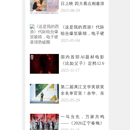
日上映 四大看点相邀浪
漫七夕观影助力约会告
2025-08-29
白
《这是我的西游》代际
组合爆笑吸睛，电子硬
菜强势破圈
2025-05-04
国内首部AI题材电影
《比如父子》定档12.6
——科技赋能从戏内延
2025-11-17
伸戏外
第二届漓江文学奖获奖
全名单官宣！余华、东
西、高兴等名家现场开
2025-05-29
奖颁奖
一马当先，万家共鸣
——《2026辽宁春晚》
为您端上一桌“走心”的