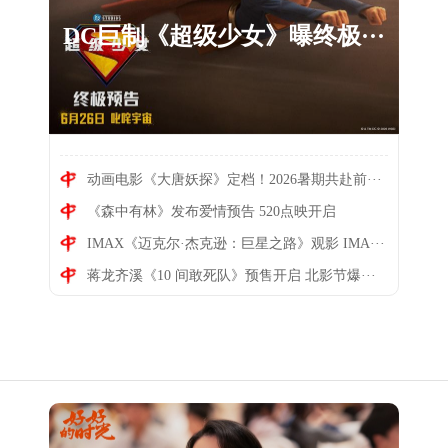
DC巨制《超级少女》曝终极···
动画电影《大唐妖探》定档！2026暑期共赴前···
《森中有林》发布爱情预告 520点映开启
动画电影《大唐妖探》定档···
IMAX《迈克尔·杰克逊：巨星之路》观影 IMA···
蒋龙齐溪《10 间敢死队》预售开启 北影节爆···