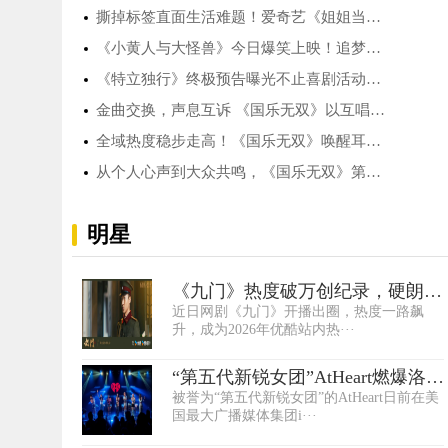
撕掉标签直面生活难题！爱奇艺《姐姐当家2》···
《小黄人与大怪兽》今日爆笑上映！追梦好莱···
《特立独行》终极预告曝光不止喜剧活动切实···
金曲交换，声息互诉 《国乐无双》以互唱搭建···
全域热度稳步走高！《国乐无双》唤醒耳机里···
从个人心声到大众共鸣，《国乐无双》第四期···
明星
《九门》热度破万创纪录，硬朗小
近日网剧《九门》开播出圈，热度一路飙
生杨昊博崭···
升，成为2026年优酷站内热···
“第五代新锐女团”AtHeart燃爆洛杉
被誉为“第五代新锐女团”的AtHeart日前在美
矶！iHe···
国最大广播媒体集团i···