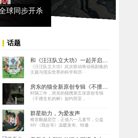
峡的坚守
话题
和《汪汪队立大功》一起开启博
《汪汪队立大功》此次联动将动画剧集的
物馆探险之旅···
主题与现实世界的科学和历···
房东的猫全新原创专辑《不擅生
时隔三年，房东的猫携第五张原创专辑
长的树》 6 月···
《不擅生长的树》如约而至，···
群星助力，为爱发声
稚音翻越层峦，正值六一儿童节，公益
MV《我会等》温暖发布。特邀···