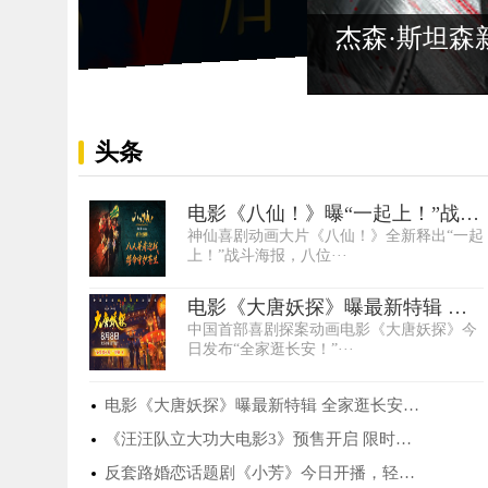
电影《
头条
电影《八仙！》曝“一起上！”战斗
神仙喜剧动画大片《八仙！》全新释出“一起
海报 凡人···
上！”战斗海报，八位···
电影《大唐妖探》曝最新特辑 全
中国首部喜剧探案动画电影《大唐妖探》今
家逛长安大开···
日发布“全家逛长安！”···
电影《大唐妖探》曝最新特辑 全家逛长安大开···
《汪汪队立大功大电影3》预售开启 限时点映···
反套路婚恋话题剧《小芳》今日开播，轻喜诠···