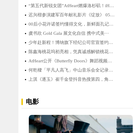
“第五代新锐女团”AtHeart燃爆洛杉矶！iHe···
迟兴楷参演建军百年献礼影片《绽放》 05后演···
00后小花许诺签约懂得文化，新鲜面孔记忆点···
虞书欣 Gold Gala 展文化自信 携中式美···
少年赴新程！博纳旗下经纪公司官宣签约新人···
陈鑫海桃花坞初亮相，凭真诚感解锁桃花坞社···
AtHeart公开《Butterfly Doors》舞蹈视频！···
何乾樑「平凡人高飞」中山音乐会全记录：一···
上淇《逐玉》崔千金登抖音热搜第四，角色热···
电影