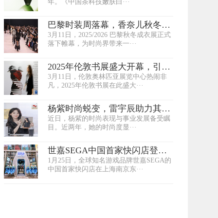
年。《中国茶科技嫩肤白···
巴黎时装周落幕，香奈儿秋冬成
3月11日，2025/2026 巴黎秋冬成衣展正式
衣系列惊艳亮···
落下帷幕，为时尚界带来一···
2025年伦敦书展盛大开幕，引领
3月11日，伦敦奥林匹亚展览中心热闹非
全球出版文化···
凡，2025年伦敦书展在此盛大···
杨紫时尚蜕变，雷宇辰助力其星
近日，杨紫的时尚表现与事业发展备受瞩
途闪耀
目。近两年，她的时尚度显···
世嘉SEGA中国首家快闪店登陆
1月25日，全球知名游戏品牌世嘉SEGA的
上海百联ZX 经···
中国首家快闪店在上海南京东···