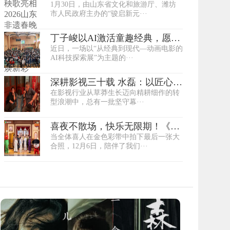
1月30日，由山东省文化和旅游厅、潍坊
晚 最具礼节性···
市人民政府主办的“骏启新元···
丁子峻以AI激活童趣经典，愿做
近日，一场以“从经典到现代—动画电影的
港沪文化桥
AI科技探索展”为主题的···
深耕影视三十载 水磊：以匠心护
在影视行业从草莽生长迈向精耕细作的转
航光影之路
型浪潮中，总有一批坚守幕···
喜夜不散场，快乐无限期！《喜
当全体喜人在金色彩带中拍下最后一张大
人奇妙夜》第···
合照，12月6日，陪伴了我们···