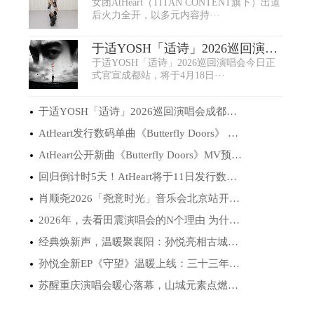
女团AtHeart（TITAN CONTENT旗下）出道
Doors》Live版···
后火力全开，以多元内容持···
于适YOSH「适诗」2026巡回演唱
于适YOSH「适诗」2026巡回演唱会今日正
会成都启程，···
式官宣成都站，将于4月18日···
于适YOSH「适诗」2026巡回演唱会成都启程，···
AtHeart发行数码单曲《Butterfly Doors》 开···
AtHeart公开新曲《Butterfly Doors》MV预告···
回归倒计时5天！AtHeart将于11日发行数码单···
肖顺尧2026「尧意时光」音乐会北京站开票 ···
2026年，去看田震演唱会的N个理由 为什么说···
经典焕新声，温暖聚襄阳：孙悦亮相古城晚会···
孙悦全新EP《守望》温暖上线：三十三年音乐···
苏醒重庆演唱会暖心落幕，山城元素点燃“真···