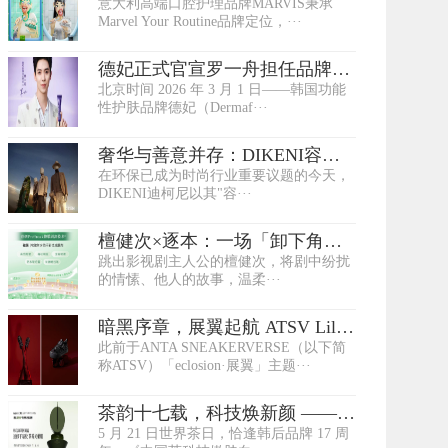
意大利高端口腔护理品牌MARVIS秉承
感官新体验
Marvel Your Routine品牌定位，···
德妃正式官宣罗一舟担任品牌闪
北京时间 2026 年 3 月 1 日——韩国功能
光代言人
性护肤品牌德妃（Dermaf···
奢华与善意并存：DIKENI容系
在环保已成为时尚行业重要议题的今天，
列的高端可持续···
DIKENI迪柯尼以其"容···
檀健次×逐本：一场「卸下角
跳出影视剧主人公的檀健次，将剧中纷扰
色」的自我回归
的情愫、他人的故事，温柔···
暗黑序章，展翼起航 ATSV Lilith
此前于ANTA SNEAKERVERSE（以下简
莉莉丝重磅···
称ATSV）「eclosion·展翼」主题···
茶韵十七载，科技焕新颜 ——
5 月 21 日世界茶日，恰逢韩后品牌 17 周
韩后以茶嫩肤···