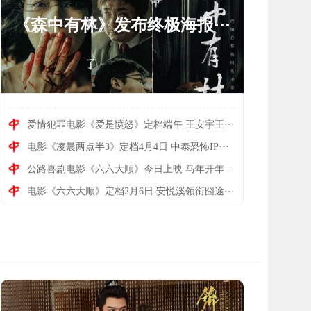
《森中有林》发布终极海报···
爱情犯罪电影《爱是愤怒》定档端午 王安宇王···
电影《凌晨两点半3》定档4月4日 中泰恐怖IP···
爱情犯罪电影《爱是愤怒》···
公路喜剧电影《六六大顺》今日上映 马年开年···
电影《六六大顺》定档2月6日 安悦溪领衔囧途···