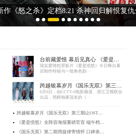
回家之路》首曝物料 张震领衔演绎跨越海
台前藏爱恨 幕后见真心 《爱是愤
现实爱情犯罪影片《爱是愤怒》今日释出幕
怒》制作特···
后制作特辑与一组角色剧···
跨越银幕岁月《国乐无双》第三期
6月6日，由CCTV-6电影频道、浙江卫视联合
让OST重燃生···
出品，简醇独家冠名的《···
跨越银幕岁月《国乐无双》第三期让OST重燃生···
《爱是愤怒》全阵容海报重磅官宣 端午档现实···
《国乐无双》第二期用旋律寄情怀 口碑表现亮···