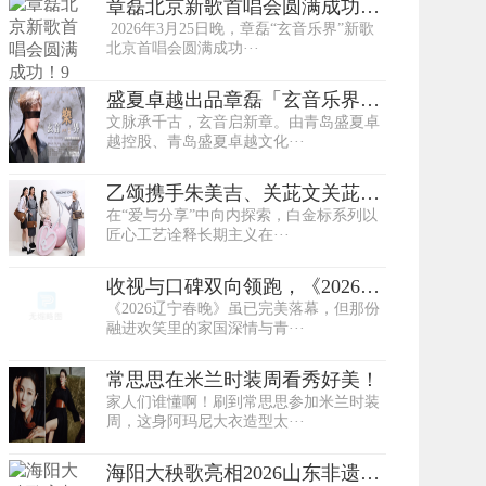
章磊北京新歌首唱会圆满成功！
2026年3月25日晚，章磊“玄音乐界”新歌
9首新歌颠覆风···
北京首唱会圆满成功···
盛夏卓越出品章磊「玄音乐界」
文脉承千古，玄音启新章。由青岛盛夏卓
首唱会 3月25···
越控股、青岛盛夏卓越文化···
乙颂携手朱美吉、关茈文关茈匀
在“爱与分享”中向内探索，白金标系列以
及“ALEX绝对···
匠心工艺诠释长期主义在···
收视与口碑双向领跑，《2026辽
《2026辽宁春晚》虽已完美落幕，但那份
宁春晚》再创···
融进欢笑里的家国深情与青···
常思思在米兰时装周看秀好美！
家人们谁懂啊！刷到常思思参加米兰时装
周，这身阿玛尼大衣造型太···
海阳大秧歌亮相2026山东非遗春