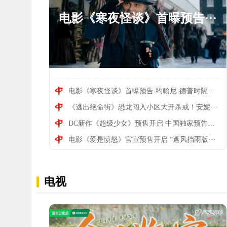
电影《寒夜怪谈》首曝预告···
电影《寒夜怪谈》首曝预告 约翰尼·德普时隔···
《逃出绝命街》恐龙闯入小区大开杀戒！安妮···
《逃出绝命街》恐龙闯入小···
DC新作《超级少女》预售开启 中国独家预告燃···
电影《爱是愤怒》官宣预售开启 “遮风挡雨版···
电视