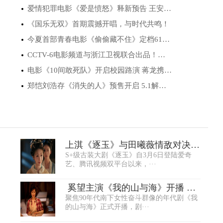
爱情犯罪电影《爱是愤怒》释新预告 王安宇···
《国乐无双》首期震撼开唱，与时代共鸣！
今夏首部青春电影《偷偷藏不住》定档612 细···
CCTV-6电影频道与浙江卫视联合出品！国乐新···
电影《10间敢死队》开启校园路演 蒋龙携主创···
郑恺刘浩存《消失的人》预售开启 5.1解锁小···
上淇《逐玉》与田曦薇情敌对决引
S+级古装大剧《逐玉》自3月6日登陆爱奇
爆全网话题
艺、腾讯视频双平台以来，···
奚望主演《我的山与海》开播 细
聚焦90年代南下女性奋斗群像的年代剧《我
腻诠释90年···
的山与海》正式开播，剧···