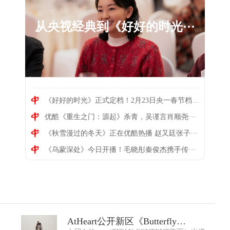
从央视经典到《好好的时光···
《好好的时光》正式定档！2月23日央一春节档···
优酷《重生之门：源起》杀青，吴谨言肖顺尧···
《好好的时光》正式定档！···
《秋雪漫过的冬天》正在优酷热播 赵又廷张子···
《乌蒙深处》今日开播！毛晓彤秦俊杰携手传···
AtHeart公开新区《Butterfly