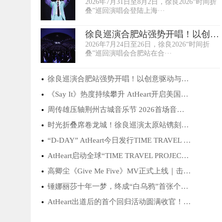
2026年7月31日至8月2日，徐良2026“时间折
舞台与真诚互···
叠”巡回演唱会登陆上海···
徐良巡演合肥站强势开唱！以创意
2026年7月24日至26日，徐良2026“时间折
驱动与情感···
叠”巡回演唱会合肥站在合···
徐良巡演合肥站强势开唱！以创意驱动与情感···
《Say It》热度持续攀升 AtHeart开启美国宣···
周传雄压轴荆州古城音乐节 2026首场音乐节故···
时光折叠席卷龙城！徐良巡演太原站镌刻青春···
“D-DAY” AtHeart今日发行TIME TRAVEL PRO···
AtHeart启动全球“TIME TRAVEL PROJECT”！···
高卿尘《Give Me Five》MV正式上线｜击掌为···
锤娜丽莎十年一梦，终成“白乌鸦”首张个人···
AtHeart出道后的首个回归活动圆满收官！ 两···