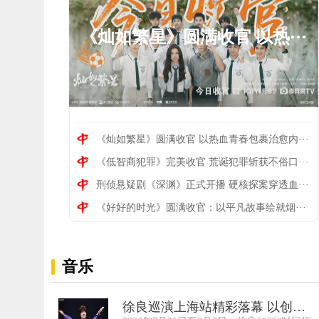
《灿如繁星》圆满收官 以热···
《灿如繁星》圆满收官 以热血青春包裹治愈内···
《低智商犯罪》完美收官 荒诞犯罪斩获不俗口···
《低智商犯罪》完美收官 荒···
刑侦悬疑剧《深渊》正式开播 硬核探案穿透血···
《好好的时光》圆满收官：以平凡故事绘就烟···
音乐
徐良巡演上海站精彩落幕 以创意