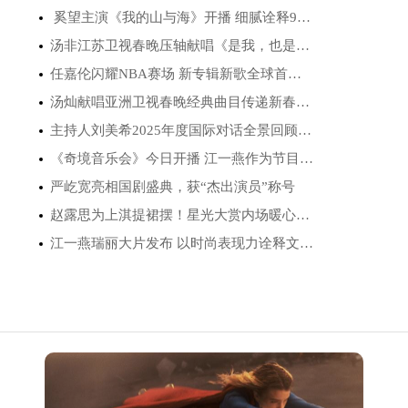
奚望主演《我的山与海》开播 细腻诠释90年···
汤非江苏卫视春晚压轴献唱《是我，也是我们···
任嘉伦闪耀NBA赛场 新专辑新歌全球首唱创高···
汤灿献唱亚洲卫视春晚经典曲目传递新春祝福
主持人刘美希2025年度国际对话全景回顾 搭建···
《奇境音乐会》今日开播 江一燕作为节目发起···
严屹宽亮相国剧盛典，获“杰出演员”称号
赵露思为上淇提裙摆！星光大赏内场暖心瞬间···
江一燕瑞丽大片发布 以时尚表现力诠释文旅融···