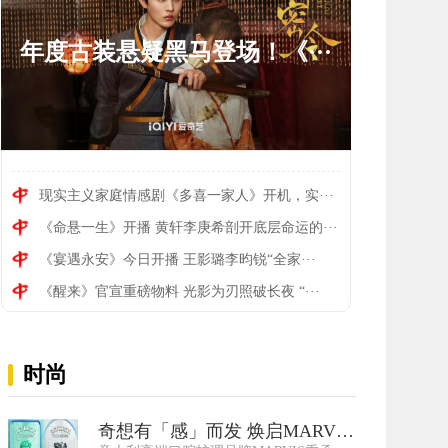
年度古装悬疑黑马登场！《···
现实主义家庭情感剧《多喜一家人》开机，实···
《命悬一生》开播 黄轩李庚希剖开底层命运的···
现实主义家庭情感剧《多喜···
《宴遇永安》今日开播 王影璐李昀锐“全家···
《醒来》官宣重磅物料 光影为刃照破长夜 “···
时尚
奇想有「感」而发 焕启MARVIS