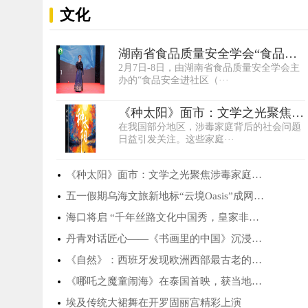
文化
湖南省食品质量安全学会“食品安
2月7日-8日，由湖南省食品质量安全学会主
全进社区”···
办的“食品安全进社区（···
《种太阳》面市：文学之光聚焦涉
在我国部分地区，涉毒家庭背后的社会问题
毒家庭困境···
日益引发关注。这些家庭···
《种太阳》面市：文学之光聚焦涉毒家庭困境···
五一假期乌海文旅新地标“云境Oasis”成网红···
海口将启 “千年丝路文化中国秀，皇家非遗文···
丹青对话匠心——《书画里的中国》沉浸式探···
《自然》：西班牙发现欧洲西部最古老的人族···
《哪吒之魔童闹海》在泰国首映，获当地观众···
埃及传统大裙舞在开罗固丽宫精彩上演