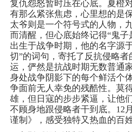
复仇怨怒暂时压在心底。夏橙
有那么紧张焦虑，心里想的是
太爷则是一个符号式的人物，
而清醒，但心底始终记得“鬼子
出生于战争时期，他的名字源于
切”的词句，寄托了反抗侵略者
运，俨然是抗战时期无数普通
身处战争阴影下的每个鲜活个
争面前无人幸免的残酷性。莫
雄，但日寇的步步紧逼，让他
不顾身地跟侵略者干到底。12
谨制》，感受独特又热血的百