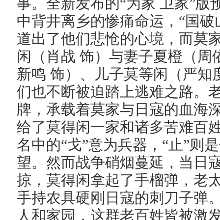
事。全新发布的“为家 卫家”
中背井离乡的惨痛命运，“国破
道出了他们悲怆的心境，而莫
闲（肖战 饰）与妻子夏橙（周
新鸣 饰）、儿子莫等闲（严知
们也不断被迫踏上逃难之路。
牌，承载着莫家与日寇的血海
给了莫得闲一家和诸多苦难百
名中的“戈”意为兵器，“止”
望。然而战争硝烟蔓延，当日
掠，莫得闲拿起了手榴弹，老
手持农具硬刚日寇的刺刀子弹
人和家园，这群老百姓皆被激