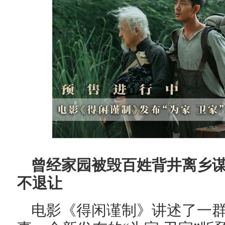
曾经家园被毁百姓背井离乡谋
不退让
电影《得闲谨制》讲述了一