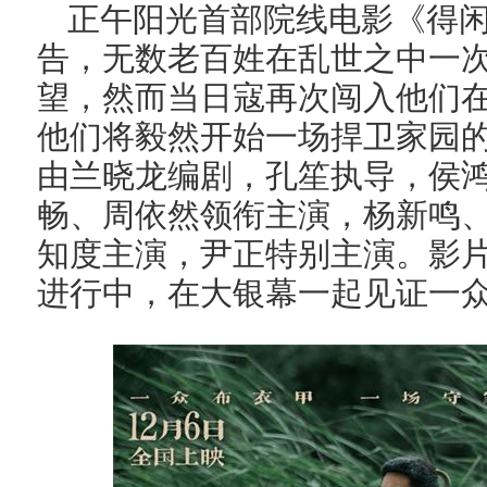
正午阳光首部院线电影《得闲
告，无数老百姓在乱世之中一
望，然而当日寇再次闯入他们
他们将毅然开始一场捍卫家园
由兰晓龙编剧，孔笙执导，侯
畅、周依然领衔主演，杨新鸣
知度主演，尹正特别主演。影片
进行中，在大银幕一起见证一