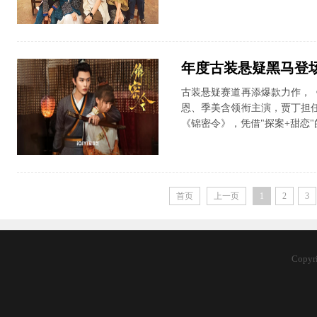
年度古装悬疑黑马登场
古装悬疑赛道再添爆款力作，
恩、季美含领衔主演，贾丁担
《锦密令》，凭借"探案+甜恋"
首页
上一页
1
2
3
Copy