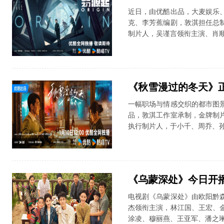
近日，由优酷出品，大麦娱乐
克、李芳蕉编剧，敦淇担任总
制片人，吴谨言领衔主演、肖顺
《秋雪漫过的冬天》正
一幅职场与情感交织的都市图
品，敦淇工作室承制，金牌制
执行制片人，于小千、周乔、孙
《乌蒙深处》今日开播
电视剧《乌蒙深处》由欧阳黔
杰领衔主演，林江国、王宏、
涂凌、穆丽燕、王亚军、潘之琳