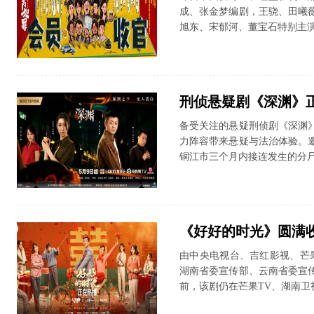
成、张金梦编剧，王骁、田曦
旭东、宋郁河、董宝石特别主演
刑侦悬疑剧《深渊》
备受关注的悬疑刑侦剧《深渊
力阵容带来悬疑与法治体验。
铜江市三个月内接连发生的分尸
《好好的时光》圆满收
由中央电视台、吉红影视、芒
湖南省委宣传部、云南省委宣
前，该剧仍在芒果TV、湖南卫视