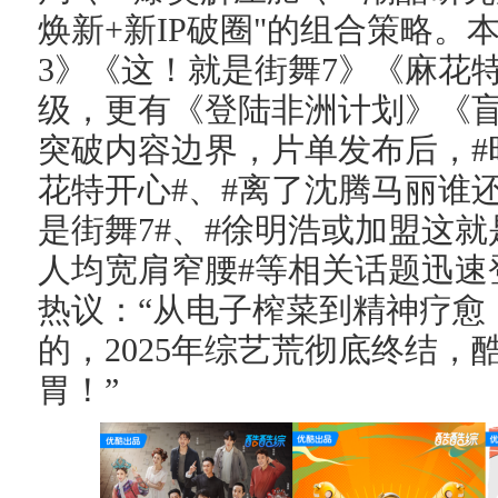
焕新+新IP破圈"的组合策略
3》《这！就是街舞7》《麻花特
级，更有《登陆非洲计划》《
突破内容边界，片单发布后，#
花特开心#、#离了沈腾马丽谁
是街舞7#、#徐明浩或加盟这就
人均宽肩窄腰#等相关话题迅速
热议：“从电子榨菜到精神疗愈
的，2025年综艺荒彻底终结
胃！”