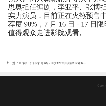
思奥担任编剧，李亚平、张博
实力演员，目前正在火热预售中，
荐度 98%，7 月 16 日 - 17
值得观众走进影院观看。
上一篇：
周传雄「念念不忘·再遇见」巡演青岛站浪漫落幕 蓝色海···
Copy