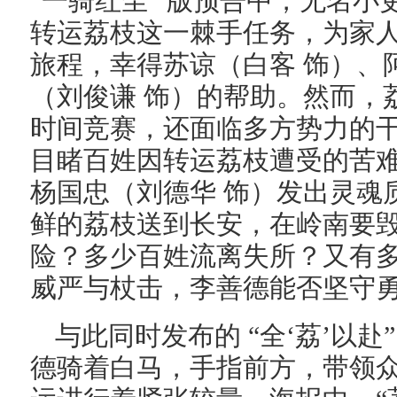
“一骑红尘” 版预告中，无名小
转运荔枝这一棘手任务，为家
旅程，幸得苏谅（白客 饰）、
（刘俊谦 饰）的帮助。然而，
时间竞赛，还面临多方势力的
目睹百姓因转运荔枝遭受的苦
杨国忠（刘德华 饰）发出灵魂
鲜的荔枝送到长安，在岭南要
险？多少百姓流离失所？又有多
威严与杖击，李善德能否坚守
与此同时发布的 “全‘荔’以
德骑着白马，手指前方，带领