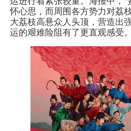
运进行着紧张较量。海报中，“
怀心思，而周围各方势力对荔
大荔枝高悬众人头顶，营造出
运的艰难险阻有了更直观感受