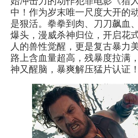
始冲击力的动作犯罪电影《猎
中！作为岁末唯一尺度大开的
是狠活。拳拳到肉、刀刀飙血
爆头，漫威杀神归位，开启花
人的兽性觉醒，更是复古暴力
路上含血量超高，残暴度拉满
神又醒脑，暴爽解压猛片认证