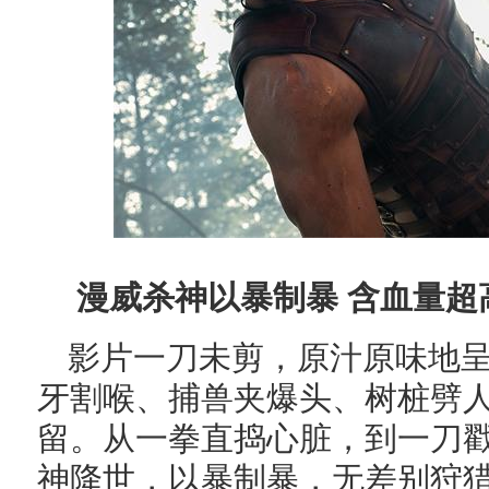
漫威杀神以暴制暴 含血量超
影片一刀未剪，原汁原味地呈
牙割喉、捕兽夹爆头、树桩劈
留。从一拳直捣心脏，到一刀
神降世，以暴制暴，无差别狩