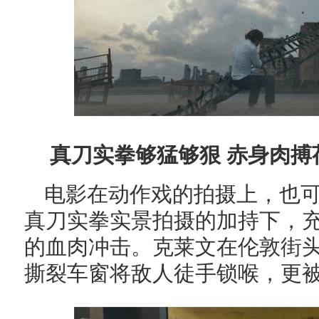
真刀实拳够猛够狠
赤身肉搏
电影在动作戏的拍摄上，也
真刀实拳实景拍摄的加持下，
的血肉冲击。克莱文在伦敦街头
撕裂车窗将敌人徒手锁喉，更