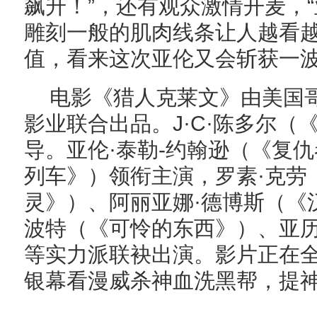
飙升！”，还有观众激情开麦，
雕刻一般的肌肉线条让人越看越
值，看来这次亚伦又会斩获一
电影《猎人克莱文》由美国
影业联合出品。
J·C·陈多尔
导。亚伦·泰勒-约翰逊（《复
列车》）领衔主演，罗素·克劳
灵》）、阿丽亚娜·德博斯（《
波特（《可怜的东西》）、亚历
等实力派联袂出演。影片正在
银幕看漫威杀神血洗黑帮，提