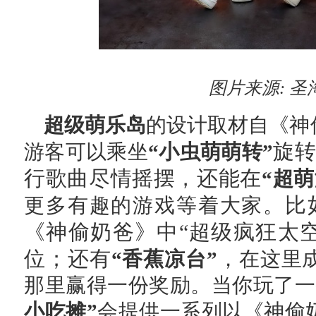
图片来源
:
圣
超级萌乐岛
的设计取材自《神
旋转
游客可以乘坐
“小虫萌萌转”
行歌曲尽情摇摆，还能在
“超萌
比
更多有趣的游戏等着大家。
《神偷奶爸》中“超级疯狂太
位；还有
“香蕉凉台”
，在这里
那里赢得一份奖励。当你玩了一
小吃摊”
会提供一系列以《神偷