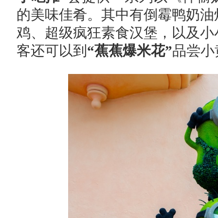
的美味佳肴。其中有倒霉鸭奶油
鸡、超级疯狂素食汉堡，以及小
客还可以到
“蕉蕉爆米花”
品尝小