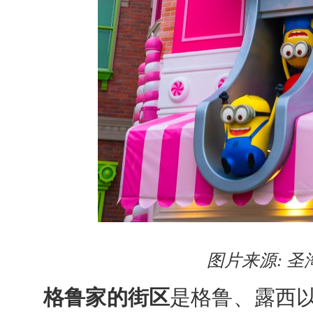
图片来源
:
圣
格鲁家的街区
是格鲁、露西