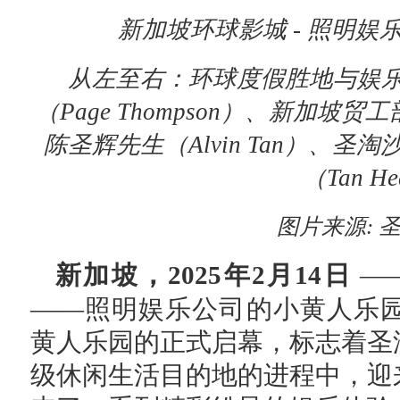
新加坡环球影城
- 照明
从
左至右：环球度假胜地与娱
（Page Thompson）、新加
陈圣辉先生
（
Alvin Tan
）
、圣淘
（
Tan He
图片来源
:
，
新加坡
2025
年
2
月
14
日
—
——
照明娱乐公司的小黄人乐
黄人乐园的正式启幕，标志着圣
级休闲生活目的地的进程中，迎