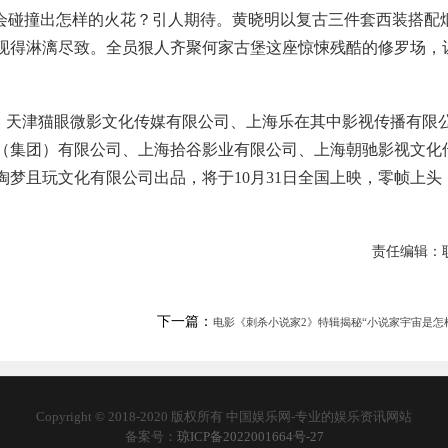
竟会碰撞出怎样的火花？引人期待。黄晓明以复古三件套西装搭配
现得淋漓尽致。全员狠人齐聚何家古堡这座惊悚残酷的修罗场，
、天津猫眼微影文化传媒有限公司、上海乐在其中影视传播有限
（集团）有限公司、上海拾谷影业有限公司、上海朝驰影视文化
梦且玩文化有限公司出品，将于10月31日全国上映，零帧上头
责任编辑：
下一篇：
电影《刺杀小说家2》特辑揭秘“小说家宇宙是怎样
Copyright © 2018-2020 版权所有 中国娱乐网-专业的娱乐资讯网站
备案号：
琼ICP备2022001664号-27