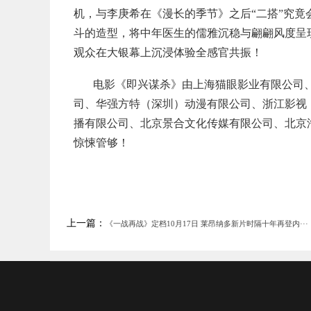
机，与李庚希在《漫长的季节》之后“二搭”究
斗的造型，将中年医生的儒雅沉稳与翩翩风度呈
观众在大银幕上沉浸体验全感官共振！
电影《即兴谋杀》由上海猫眼影业有限公司
司、华强方特（深圳）动漫有限公司、浙江影视
播有限公司、北京景合文化传媒有限公司、北京淘
惊悚管够！
上一篇：
《一战再战》定档10月17日 莱昂纳多新片时隔十年再登内···