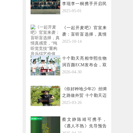
李现李一桐携手开启民
国传奇
2025-05-01
《一起开麦吧》官宣来
袭：盲听盲选择，真情
真感受，“纯听觉竞
2025-10-14
技”重构音乐综艺价值
十个勤天亮相华熙生物
润百颜ECM发布会，双
方开启战略合作新篇章
2026-04-30
《你好种地少年2》丝绸
之路做外贸 十个勤天迈
出走向世界第一步
2025-03-26
蔡文静陈靖可携手，
《遇人不熟》先导预告
揭开神秘面纱