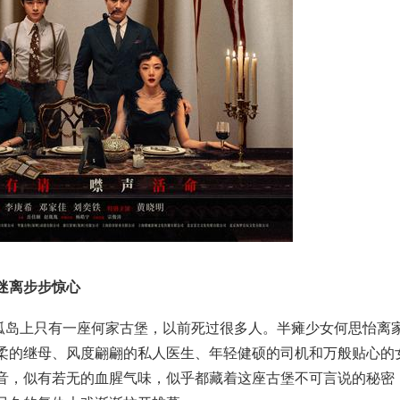
迷离步步惊心
岛上只有一座何家古堡，以前死过很多人。半瘫少女何思怡离家
柔的继母、风度翩翩的私人医生、年轻健硕的司机和万般贴心的
音，似有若无的血腥气味，似乎都藏着这座古堡不可言说的秘密