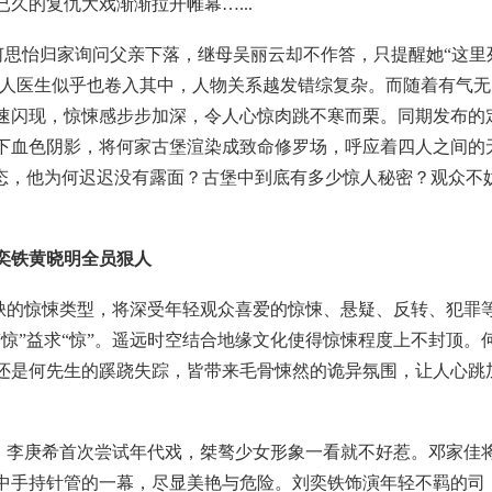
久的复仇大戏渐渐拉开帷幕…...
何思怡归家询问父亲下落，继母吴丽云却不作答，只提醒她“这里
私人医生似乎也卷入其中，人物关系越发错综复杂。而随着有气无
速闪现，惊悚感步步加深，令人心惊肉跳不寒而栗。同期发布的
下血色阴影，将何家古堡渲染成致命修罗场，呼应着四人之间的
状态，他为何迟迟没有露面？古堡中到底有多少惊人秘密？观众不
奕铁黄晓明全员狠人
缺的惊悚类型，将深受年轻观众喜爱的惊悚、悬疑、反转、犯罪
惊”益求“惊”。遥远时空结合地缘文化使得惊悚程度上不封顶。
还是何先生的蹊跷失踪，皆带来毛骨悚然的诡异氛围，让人心跳
。李庚希首次尝试年代戏，桀骜少女形象一看就不好惹。邓家佳
中手持针管的一幕，尽显美艳与危险。刘奕铁饰演年轻不羁的司