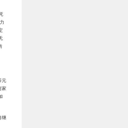
死
力
定
无
妨
等元
何家
加
将继