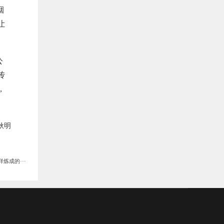
烟
让
公
传
，
耿明
炼成的···