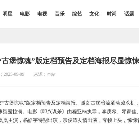
明星
电影
电视
音乐
综艺
文化
时尚
话题
 “古堡惊魂”版定档预告及定档海报尽显惊
025-09-09
来源：本站
发布“古堡惊魂”版定档预告及定档海报。孤岛古堡暗流涌动藏杀机
惊悚氛围拉满。电影《即兴谋杀》由程亚楠执导，李庚希、邓家佳
胤胤主演，杨皓宇特别出演，宗俊涛友情出演，零帧上头，惊悚