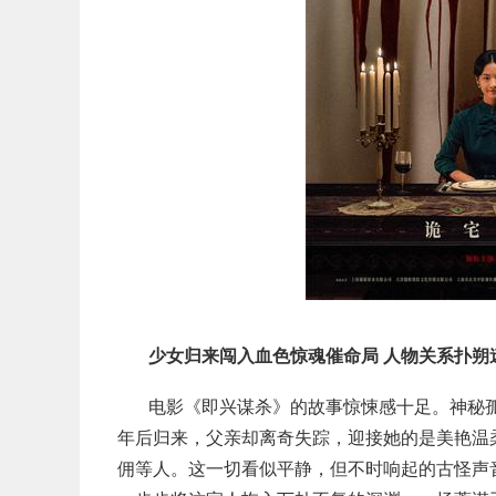
少女归来闯入血色惊魂催命局 人物关系扑朔
电影《即兴谋杀》的故事惊悚感十足。神秘孤
年后归来，父亲却离奇失踪，迎接她的是美艳温
佣等人。这一切看似平静，但不时响起的古怪声