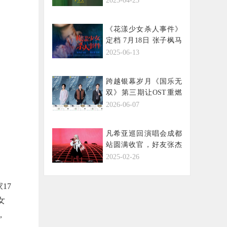
2025-04-23
《花漾少女杀人事件》
定档 7月18日 张子枫马
伊琍演绎极致悬疑
2025-06-13
跨越银幕岁月《国乐无
双》第三期让OST重燃
生命力
2026-06-07
凡希亚巡回演唱会成都
站圆满收官，好友张杰
助阵合唱angel
2025-02-26
17
女
，