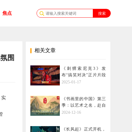
焦点
相关文章
悚氛围
《刺猬索尼克3》发
布“搞笑对决”正片片段
寒假合家欢全家都爱看
2025-01-17
，实
《书画里的中国》第三
季：以艺术之名，赴自
、
然之约
2024-12-16
管
《长风起》正式开机，