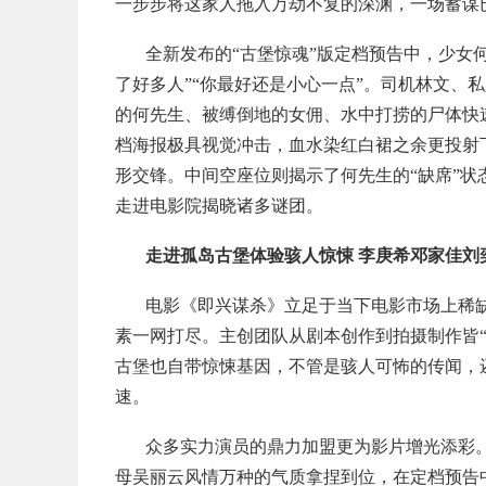
一步步将这家人拖入万劫不复的深渊，一场蓄谋已
全新发布的“古堡惊魂”版定档预告中，少女
了好多人”“你最好还是小心一点”。司机林文、
的何先生、被缚倒地的女佣、水中打捞的尸体快
档海报极具视觉冲击，血水染红白裙之余更投射
形交锋。中间空座位则揭示了何先生的“缺席”
走进电影院揭晓诸多谜团。
走进孤岛古堡体验骇人惊悚 李庚希邓家佳刘
电影《即兴谋杀》立足于当下电影市场上稀
素一网打尽。主创团队从剧本创作到拍摄制作皆“
古堡也自带惊悚基因，不管是骇人可怖的传闻，
速。
众多实力演员的鼎力加盟更为影片增光添彩
母吴丽云风情万种的气质拿捏到位，在定档预告