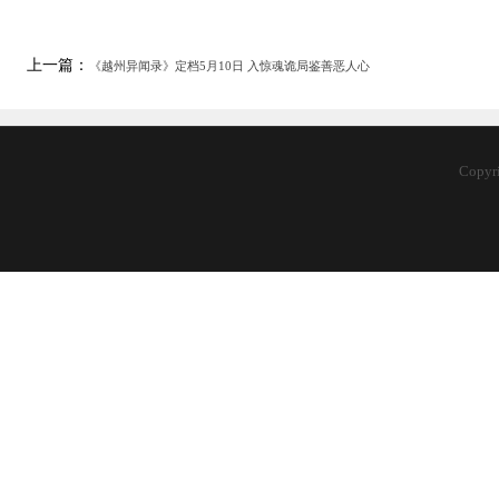
上一篇：
《越州异闻录》定档5月10日 入惊魂诡局鉴善恶人心
Copy