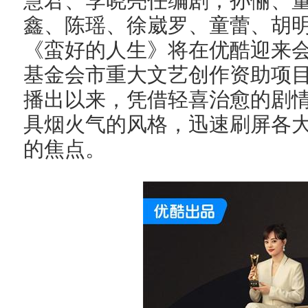
慧君、李晓亮任编剧，孙俪、
鑫、陈瑶、徐崴罗、童蕾、胡
《蛮好的人生》将在优酷迎来
基金会市重大文艺创作资助项目，
播出以来，凭借轻喜治愈的剧
具烟火气的风格，迅速刷屏各
的焦点。