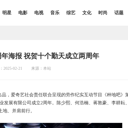
明星
电影
电视
音乐
综艺
文化
时尚
话题
周年海报 祝贺十个勤天成立两周年
025-02-21
来源：本站
出品，爱奇艺社会责任联合呈现的劳作纪实互动节目《种地吧》
农业发展有限公司成立2周年。陈少熙、何浩楠、蒋敦豪、李耕耘
土地、并肩前行。