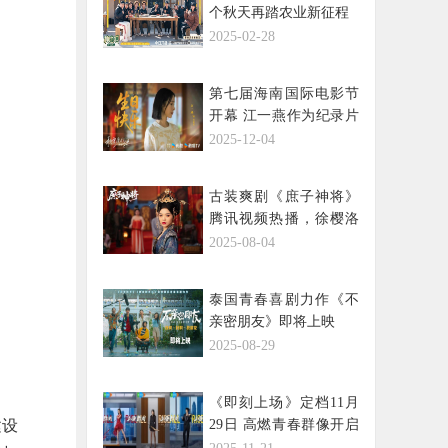
个秋天再踏农业新征程
2025-02-28
第七届海南国际电影节
开幕 江一燕作为纪录片
推介嘉宾出席
2025-12-04
古装爽剧《庶子神将》
腾讯视频热播，徐樱洛
饰女帝琼华出场即惊艳
2025-08-04
引热议
泰国青春喜剧力作《不
亲密朋友》即将上映
2025-08-29
《即刻上场》定档11月
建设
29日 高燃青春群像开启
律政逐梦进阶之战