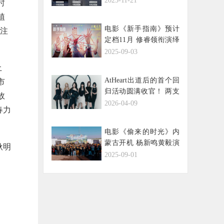
2025-11-21
时
植
电影《新手指南》预计
关注
定档11月 修睿领衔演绎
创业不易
2025-09-03
土
AtHeart出道后的首个回
市
归活动圆满收官！ 两支
故
MV突破3000万播放
2026-04-09
春力
量，“蝴蝶效应”持续发
酵！
电影《偷来的时光》内
蒙古开机 杨新鸣黄毅演
耿明
绎治愈系公路爷孙情
2025-09-01