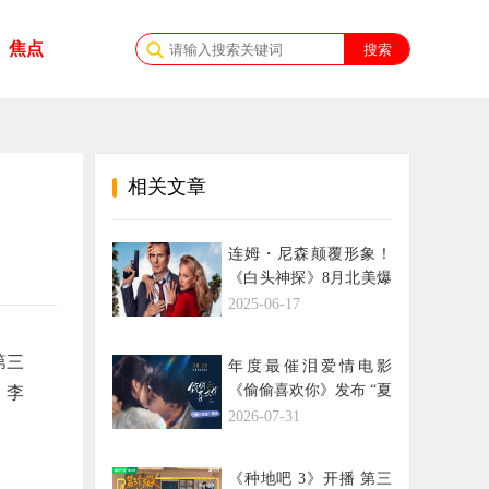
焦点
相关文章
连姆・尼森颠覆形象！
《白头神探》8月北美爆
笑回归
2025-06-17
第三
年度最催泪爱情电影
《偷偷喜欢你》发布 “夏
、李
日恋恋” 版预告
2026-07-31
《种地吧 3》开播 第三