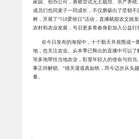
家园、创办公司，勇敢尝试无土栽培、水产养殖
成员们也同麦子一同成长，不仅磨砺出了坚韧不
树，开展了“518爱侬日”活动，直播赋能农文
农村和农业发展，号召更多青春身影加入公益行
在今日发布的海报中，十个勤天并肩围成一圈
地，也关注农业。从本季已释出的直播中可以了
等多地帮扶当地农业，彰显年轻人的使命与担当
事正待解锁。“雄关漫道真如铁，而今迈步从头越
量。