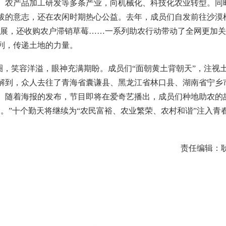
、农产品加工研发等多条产业，向机械化、科技化农业转型。同
拔的意志，还在农闲时期热心公益。去年，成员们自发前往沙漠
旅发展，还收购农户滞销草莓……一系列助农行动带动了全网更加
列，传递土地的力量。
，笑容洋溢，眼神充满期盼。成员们“面朝黄土背朝天”，注视
解到，众人去往了青海省囊谦县、黑龙江省林口县、湖南省宁乡
。随着海报的发布，节目即将在爱奇艺播出，成员们种地助农的
。”十个勤天将继续为“农民富裕、农业繁荣、农村和谐”注入青
责任编辑：