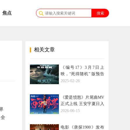
焦点
相关文章
《编号17》3月7日上
映，“死得随机” 版预告
曝光
2025-02-26
《爱是愤怒》片尾曲MV
正式上线 王安宇夏日入
界
侵企画合唱燃情 将西西
2026-06-15
弗斯式抗争唱进人心
，全
电影《唐探1900》发布