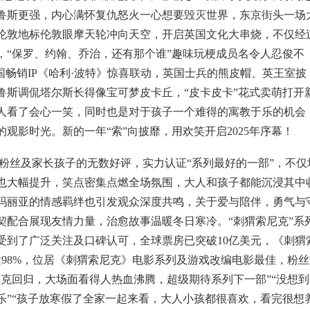
鲁斯更强，内心满怀复仇怒火一心想要毁灭世界，东京街头一场
伦敦地标伦敦眼摩天轮冲向天空，开启英国文化大串烧，不仅经
，“保罗、约翰、乔治，还有那个谁”趣味玩梗成员名令人忍俊不
国畅销IP《哈利·波特》惊喜联动，英国士兵的熊皮帽、英王室披
鲁斯调侃塔尔斯长得像宝可梦皮卡丘，“皮卡皮卡”花式卖萌打开
人看了会心一笑，同时也是对于孩子一个难得的寓教于乐的机会
观影时光。新的一年“索”向披靡，用欢笑开启2025年序幕！
粉丝及家长孩子的无数好评，实力认证“系列最好的一部”，不仅
也大幅提升，笑点密集点燃全场氛围，大人和孩子都能沉浸其中
玛丽亚的情感羁绊也引发观众深度共鸣，关于爱与陪伴，勇气与
契配合展现友情力量，治愈故事温暖冬日寒冷。“刺猬索尼克”系
受到了广泛关注及口碑认可，全球票房已突破10亿美元，《刺猬
98%，位居《刺猬索尼克》电影系列及游戏改编电影最佳，粉丝
克回归，大场面看得人热血沸腾，超级期待系列下一部”“没想到
快乐”“孩子放寒假了全家一起来看，大人小孩都很喜欢，看完很想