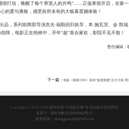
感情打动，唤醒了每个养宠人的共鸣”……正值寒假开启，全家一
内心的爱与勇敢，感受前所未有的大银幕震撼体验！
出品，系列前两部导演杰夫·福勒回归执导，本·施瓦茨、金·凯瑞
力助阵，电影正在热映中，开年“超”喜合家欢，影院不见不散！
责任编辑：
下一篇：
电影《唐探1900》发布“振聋发聩”正片片段 周润
Copyright © 2018-2020 版权所有 中国娱乐网-专业的娱乐资讯网站
备案号：
琼ICP备2022001664号-27
服务邮箱：
zhongguoyule@163.com