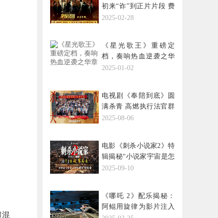
初来“诈”到正片片段 费
洋古饱受现实磋磨笑料
2025-02-28
百出
《星光歌王》重磅定
档，奏响热血逆袭之华
章
2025-01-02
电视剧《奉陪到底》圆
满杀青 高燃执行法官群
像书写正邪交锋
2025-08-06
电影《刺杀小说家2》特
辑揭秘“小说家宇宙是怎
样炼成的
2025-09-10
《哪吒 2》配乐揭秘：
阿鲲用旋律为影片注入
超混
灵魂