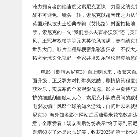
沌力拥有者的他速度比索尼克更快、力量比纳克
战不可避免。镜头一转，索尼克以超音速之力从
英国乐队披头士经典专辑《艾比路》封面拍摄地
禁，索尼克的一句“我们怎么去霍格沃茨”还与英
风、王冠与权杖等等元素英伦风拉满，更有纳克
世界大门。影片全程爆梗密集彩蛋狂欢，不仅大
拓宽全球文化视野，全家共度欢乐轻松温暖治愈的
电影《刺猬索尼克3》自上映以来，收获来自
面升级，正反双方对打燃爽炫酷，剧情搞笑程度
获欢乐，实属寒假全家观影优选。影片中夏特与
护的细腻刻画触动人心，索尼克小队成员间的默
电影改编自风靡全球的知名游戏，自问世以来就
尼克3》海外知名影评网站烂番茄爆米花指数高达
意，全家爱看！观众看后纷纷表示“终于等到索尼
凯瑞63岁了还是那么好笑，收获2025的第一份