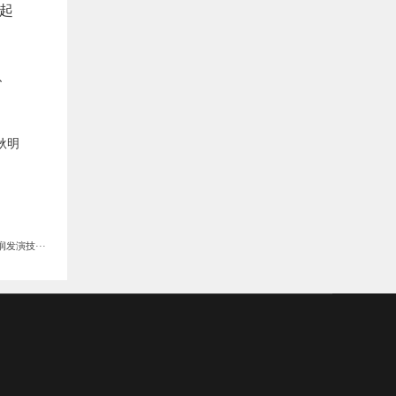
起
、
耿明
发演技···