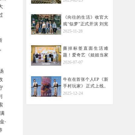
2025-02-25
大
过
《向往的生活》收官大
戏“似梦”正式开演 刘宪
华惊喜回归蘑菇屋
2025-11-28
新
，
撕掉标签直面生活难
题！爱奇艺《姐姐当家
2》五位姐姐解锁多面人
2026-07-07
生
场
收
牛在在首张个人EP《新
手村玩家》正式上线。
守
一起解锁这场关于自
2025-12-24
列
我、关于共鸣的双向奔
索
赴之旅吧！
满
金·
养